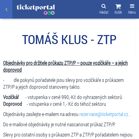
Hledat
Košík
Menu
TOMÁŠ KLUS - ZTP
Objednávky pro držitele průkazu ZTP/P – pouze vozíčkáře – a jejich
doprovod
- dle pokynů pořadatele jsou slevy pro vozíčkáře s průkazem
ZTP/P a jejich doprovod stanoveny takto:
Vozíčkář
- vstupenka v ceně 990,-Kč do vyhrazených sektorů
Doprovod
- vstupenka v ceně 1,- Kč do téhož sektoru
Objednávky zasílejte e-mailem na adresu
rezervace@ticketportal.cz
.
Do e-mailové objednávky je nutné nascanovat průkaz ZTP/P.
Slevy pro ostatní osoby s průkazem ZTP a ZTP/P pořadatelem nejsou