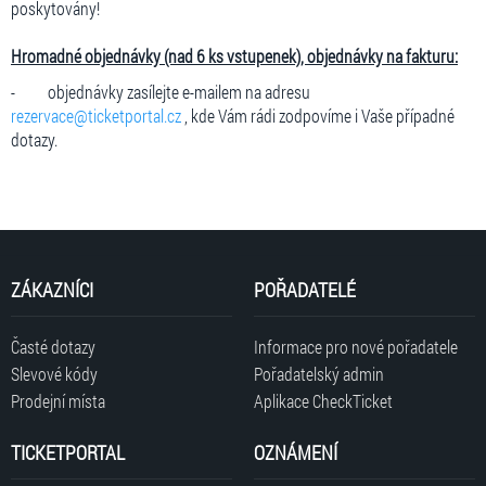
poskytovány!
Hromadné objednávky (nad 6 ks vstupenek), objednávky na fakturu:
- objednávky zasílejte e-mailem na adresu
rezervace@ticketportal.cz
, kde Vám rádi zodpovíme i Vaše případné
dotazy.
ZÁKAZNÍCI
POŘADATELÉ
Časté dotazy
Informace pro nové pořadatele
Slevové kódy
Pořadatelský admin
Prodejní místa
Aplikace CheckTicket
TICKETPORTAL
OZNÁMENÍ