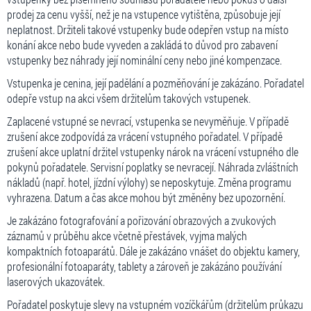
prodej za cenu vyšší, než je na vstupence vytištěna, způsobuje její
neplatnost. Držiteli takové vstupenky bude odepřen vstup na místo
konání akce nebo bude vyveden a zakládá to důvod pro zabavení
vstupenky bez náhrady její nominální ceny nebo jiné kompenzace.
Vstupenka je cenina, její padělání a pozměňování je zakázáno. Pořadatel
odepře vstup na akci všem držitelům takových vstupenek.
Zaplacené vstupné se nevrací, vstupenka se nevyměňuje. V případě
zrušení akce zodpovídá za vrácení vstupného pořadatel. V případě
zrušení akce uplatní držitel vstupenky nárok na vrácení vstupného dle
pokynů pořadatele. Servisní poplatky se nevracejí. Náhrada zvláštních
nákladů (např. hotel, jízdní výlohy) se neposkytuje. Změna programu
vyhrazena. Datum a čas akce mohou být změněny bez upozornění.
Je zakázáno fotografování a pořizování obrazových a zvukových
záznamů v průběhu akce včetně přestávek, vyjma malých
kompaktních fotoaparátů. Dále je zakázáno vnášet do objektu kamery,
profesionální fotoaparáty, tablety a zároveň je zakázáno používání
laserových ukazovátek.
Pořadatel poskytuje slevy na vstupném vozíčkářům (držitelům průkazu