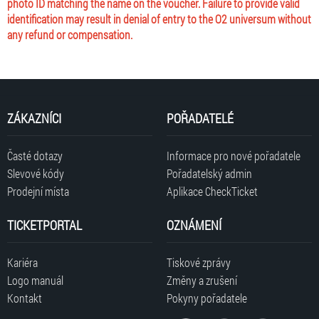
photo ID matching the name on the voucher. Failure to provide valid
identification may result in denial of entry to the O2 universum without
any refund or compensation.
ZÁKAZNÍCI
POŘADATELÉ
Časté dotazy
Informace pro nové pořadatele
Slevové kódy
Pořadatelský admin
Prodejní místa
Aplikace CheckTicket
TICKETPORTAL
OZNÁMENÍ
Kariéra
Tiskové zprávy
Logo manuál
Změny a zrušení
Kontakt
Pokyny pořadatele