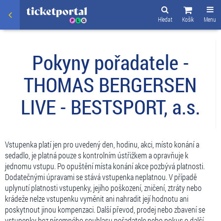
Hledat
Košík
Menu
Pokyny pořadatele -
THOMAS BERGERSEN
LIVE - BESTSPORT, a.s.
Vstupenka platí jen pro uvedený den, hodinu, akci, místo konání a
sedadlo, je platná pouze s kontrolním ústřižkem a opravňuje k
jednomu vstupu. Po opuštění místa konání akce pozbývá platnosti.
Dodatečnými úpravami se stává vstupenka neplatnou. V případě
uplynutí platnosti vstupenky, jejího poškození, zničení, ztráty nebo
krádeže nelze vstupenku vyměnit ani nahradit její hodnotu ani
poskytnout jinou kompenzaci. Další převod, prodej nebo zbavení se
vstupenky bez písemného souhlasu pořadatele nebo pokus o další