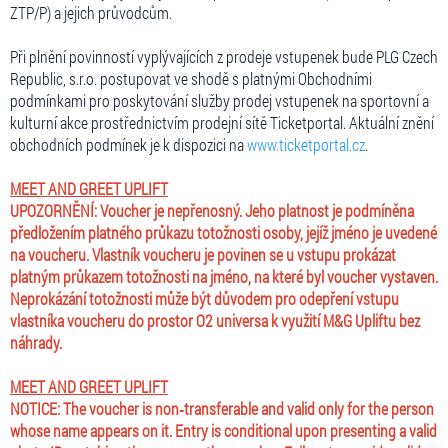
ZTP/P) a jejich průvodcům.
Při plnění povinností vyplývajících z prodeje vstupenek bude PLG Czech
Republic, s.r.o. postupovat ve shodě s platnými Obchodními
podmínkami pro poskytování služby prodej vstupenek na sportovní a
kulturní akce prostřednictvím prodejní sítě Ticketportal. Aktuální znění
obchodních podmínek je k dispozici na
www.ticketportal.cz
.
MEET AND GREET UPLIFT
UPOZORNĚNÍ: Voucher je nepřenosný. Jeho platnost je podmíněna
předložením platného průkazu totožnosti osoby, jejíž jméno je uvedené
na voucheru. Vlastník voucheru je povinen se u vstupu prokázat
platným průkazem totožnosti na jméno, na které byl voucher vystaven.
Neprokázání totožnosti může být důvodem pro odepření vstupu
vlastníka voucheru do prostor O2 universa k využití M&G Upliftu bez
náhrady.
MEET AND GREET UPLIFT
NOTICE: The voucher is non‑transferable and valid only for the person
whose name appears on it. Entry is conditional upon presenting a valid