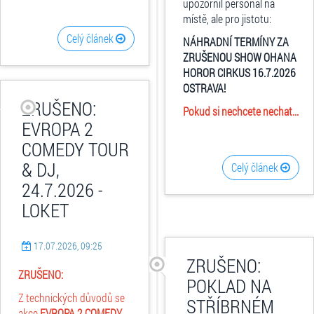
upozornil personál na
místě, ale pro jistotu:
Celý článek
NÁHRADNÍ TERMÍNY ZA
ZRUŠENOU SHOW OHANA
HOROR CIRKUS 16.7.2026
OSTRAVA!
ZRUŠENO:
Pokud si nechcete nechat...
EVROPA 2
COMEDY TOUR
& DJ,
Celý článek
24.7.2026 -
LOKET
17.07.2026, 09:25
ZRUŠENO:
ZRUŠENO:
POKLAD NA
Z technických důvodů se
STŘÍBRNÉM
akce
EVROPA 2 COMEDY