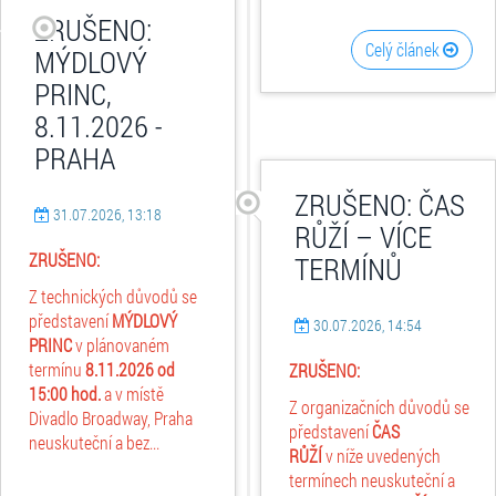
ZRUŠENO:
Celý článek
MÝDLOVÝ
PRINC,
8.11.2026 -
PRAHA
ZRUŠENO: ČAS
31.07.2026, 13:18
RŮŽÍ – VÍCE
ZRUŠENO:
TERMÍNŮ
Z technických důvodů se
představení
MÝDLOVÝ
30.07.2026, 14:54
PRINC
v plánovaném
termínu
8.11.2026
od
ZRUŠENO:
15:00 hod.
a v místě
Z organizačních důvodů se
Divadlo Broadway, Praha
představení
ČAS
neuskuteční a bez...
RŮŽÍ
v níže uvedených
termínech neuskuteční a