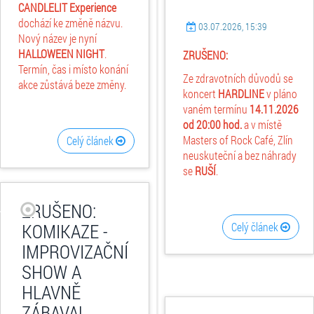
CANDLELIT Experience
dochází ke změně názvu.
03.07.2026, 15:39
Nový název je nyní
HALLOWEEN NIGHT
.
ZRUŠENO:
Termín, čas i místo konání
Ze zdravotních důvodů se
akce zůstává beze změny.
koncert
HARDLINE
v pláno
vaném termínu
14.11.2026
od 20:00 hod.
a v místě
Masters of Rock Café, Zlín
Celý článek
neuskuteční a bez náhrady
se
RUŠÍ
.
ZRUŠENO:
KOMIKAZE -
Celý článek
IMPROVIZAČNÍ
SHOW A
HLAVNĚ
ZÁBAVA!,