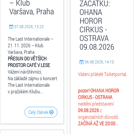
– Klub
ZAČÁTKU:
Varšava, Praha
OHANA
HOROR
07.08.2026, 13:23
CIRKUS -
OSTRAVA
The Last Internationale –
09.08.2026
21. 11. 2026 – Klub
Varšava, Praha
PŘESUN DO VĚTŠÍCH
06.08.2026, 14:10
PROSTOR CAFÉ V LESE
Vážení návštěvníci,
Vážení přátelé Ticketportal,
Na základě zájmu o koncert
The Last Internationale
pozor! OHANA HOROR
v pražském Klubu...
CIRKUS - OSTRAVA
nedělní představení
09.08.2026
z
Celý článek
organizačních důvodů
ZAČÍNÁ AŽ VE 20:00
...