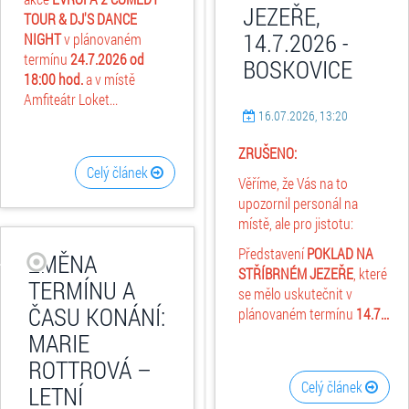
JEZEŘE,
TOUR & DJ'S DANCE
14.7.2026 -
NIGHT
v plánovaném
termínu
24.7.2026
od
BOSKOVICE
18:00 hod.
a v místě
Amfiteátr Loket...
16.07.2026, 13:20
ZRUŠENO:
Celý článek
Věříme, že Vás na to
upozornil personál na
místě, ale pro jistotu:
Představení
POKLAD NA
ZMĚNA
STŘÍBRNÉM JEZEŘE
, které
TERMÍNU A
se mělo uskutečnit v
ČASU KONÁNÍ:
plánovaném termínu
14.7...
MARIE
ROTTROVÁ –
Celý článek
LETNÍ