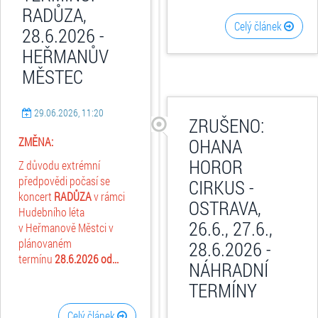
RADŮZA,
Celý článek
28.6.2026 -
HEŘMANŮV
MĚSTEC
29.06.2026, 11:20
ZRUŠENO:
OHANA
ZMĚNA:
HOROR
Z důvodu extrémní
předpovědi počasí se
CIRKUS -
koncert
RADŮZA
v rámci
OSTRAVA,
Hudebního léta
26.6., 27.6.,
v Heřmanově Městci v
plánovaném
28.6.2026 -
termínu
28.6.2026 od...
NÁHRADNÍ
TERMÍNY
Celý článek