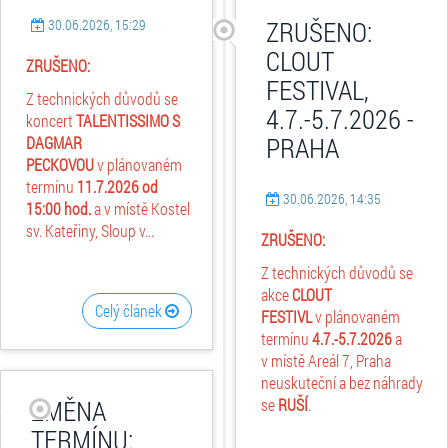
ZRUŠENO:
30.06.2026, 15:29
CLOUT
ZRUŠENO:
FESTIVAL,
Z technických důvodů se
4.7.-5.7.2026 -
koncert
TALENTISSIMO S
PRAHA
DAGMAR
PECKOVOU
v plánovaném
termínu
11.7.2026
od
30.06.2026, 14:35
15:00 hod.
a v místě Kostel
sv. Kateřiny, Sloup v...
ZRUŠENO:
Z technických důvodů se
akce
CLOUT
Celý článek
FESTIVL
v plánovaném
termínu
4.7.-5.7.2026
a
v místě Areál 7, Praha
neuskuteční a bez náhrady
ZMĚNA
se
RUŠÍ
.
TERMÍNU: