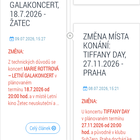
GALAKONCERT,
18.7.2026 -
ŽATEC
ZMĚNA MÍSTA
09.07.2026, 15:27
KONÁNÍ:
ZMĚNA:
TIFFANY DAY,
27.11.2026 -
Z technických důvodů se
koncert
MARIE ROTTROVÁ
PRAHA
– LETNÍ GALAKONCERT
v
plánovaném
08.07.2026, 15:21
termínu
18.7.2026 od
20:00 hod.
a v místě Letní
ZMĚNA:
kino Žetec neuskuteční a ...
U koncertu
TIFFANY DAY
v plánovaném termínu
27.11.2026 od 20:00
Celý článek
hod.
a původně v klubu
SubZero, Praha dochází ke