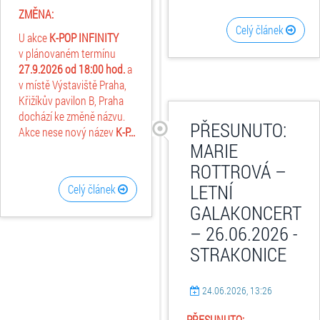
ZMĚNA:
Celý článek
U akce
K-POP INFINITY
v plánovaném termínu
27.9.2026 od 18:00 hod.
a
v místě Výstaviště Praha,
Křižíkův pavilon B, Praha
dochází ke změně názvu.
PŘESUNUTO:
Akce nese nový název
K-P...
MARIE
ROTTROVÁ –
LETNÍ
Celý článek
GALAKONCERT
– 26.06.2026 -
STRAKONICE
24.06.2026, 13:26
PŘESUNUTO: