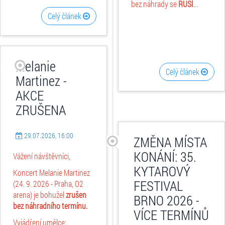
bez náhrady se
RUŠÍ
...
Celý článek
Melanie
Celý článek
Martinez -
AKCE
ZRUŠENA
29.07.2026, 16:00
ZMĚNA MÍSTA
KONÁNÍ: 35.
Vážení návštěvníci,
KYTAROVÝ
Koncert Melanie Martinez
FESTIVAL
(24. 9. 2026 - Praha, O2
arena) je bohužel
zrušen
BRNO 2026 -
bez náhradního termínu.
VÍCE TERMÍNŮ
Vyjádření umělce: