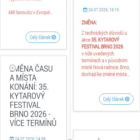
24.07.2026, 16:15
Milí fanoušci v Evropě...
ZMĚNA:
Z technických důvodů u
Celý článek
akce
35. KYTAROVÝ
FESTIVAL BRNO 2026
v níže uvedených
termínech a v původním
ZMĚNA ČASU
místě Nová radnice, Brno,
dochází ke změně místa...
A MÍSTA
KONÁNÍ: 35.
KYTAROVÝ
Celý článek
FESTIVAL
BRNO 2026 -
VÍCE TERMÍNŮ
24.07.2026, 14:06