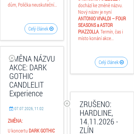
dům, Polička neuskuteční...
dochází ke změně názvu.
Nový název je nyní
ANTONIO VIVALDI – FOUR
SEASONS a ASTOR
Celý článek
PIAZZOLLA
. Termín, čas i
místo konání akce...
ZMĚNA NÁZVU
Celý článek
AKCE: DARK
GOTHIC
CANDLELIT
Experience
ZRUŠENO:
07.07.2026, 11:02
HARDLINE,
14.11.2026 -
ZMĚNA:
ZLÍN
U koncertu
DARK GOTHIC