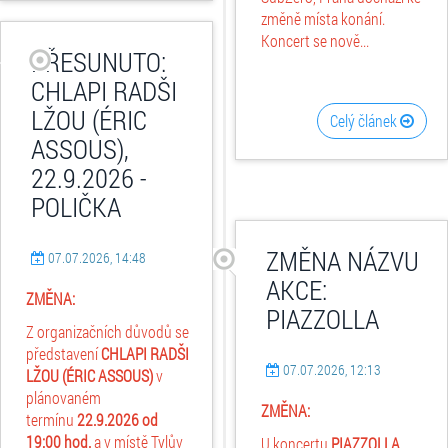
změně místa konání.
Koncert se nově...
PŘESUNUTO:
CHLAPI RADŠI
LŽOU (ÉRIC
Celý článek
ASSOUS),
22.9.2026 -
POLIČKA
ZMĚNA NÁZVU
07.07.2026, 14:48
AKCE:
ZMĚNA:
PIAZZOLLA
Z organizačních důvodů se
představení
CHLAPI RADŠI
07.07.2026, 12:13
LŽOU (ÉRIC ASSOUS)
v
plánovaném
ZMĚNA:
termínu
22.9.2026 od
19:00 hod.
a v místě Tylův
U koncertu
PIAZZOLLA