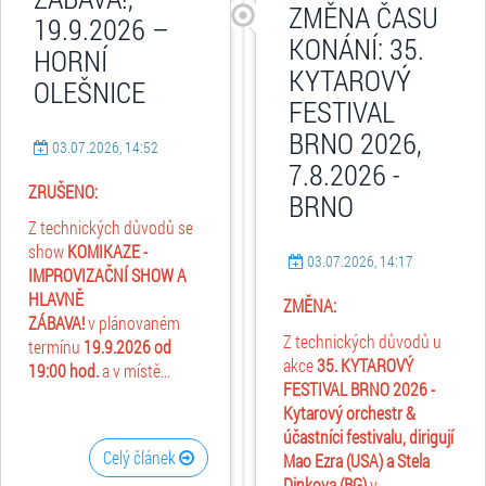
ZMĚNA ČASU
19.9.2026 –
KONÁNÍ: 35.
HORNÍ
KYTAROVÝ
OLEŠNICE
FESTIVAL
BRNO 2026,
03.07.2026, 14:52
7.8.2026 -
ZRUŠENO:
BRNO
Z technických důvodů se
show
KOMIKAZE -
03.07.2026, 14:17
IMPROVIZAČNÍ SHOW A
HLAVNĚ
ZMĚNA:
ZÁBAVA!
v plánovaném
Z technických důvodů u
termínu
19.9.2026
od
akce
35. KYTAROVÝ
19:00 hod.
a v místě...
FESTIVAL BRNO 2026 -
Kytarový orchestr &
účastníci festivalu, dirigují
Celý článek
Mao Ezra (USA) a Stela
Dinkova (BG)
v...