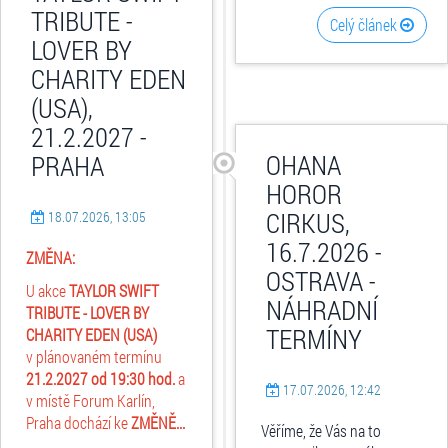
TRIBUTE -
Celý článek
LOVER BY
CHARITY EDEN
(USA),
21.2.2027 -
OHANA
PRAHA
HOROR
CIRKUS,
18.07.2026, 13:05
16.7.2026 -
ZMĚNA:
OSTRAVA -
U akce
TAYLOR SWIFT
NÁHRADNÍ
TRIBUTE - LOVER BY
TERMÍNY
CHARITY EDEN (USA)
v plánovaném termínu
21.2.2027 od 19:30 hod.
a
17.07.2026, 12:42
v místě Forum Karlín,
Praha dochází ke
ZMĚNĚ...
Věříme, že Vás na to