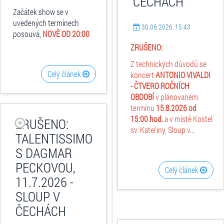
ČECHÁCH
Začátek show se v
uvedených termínech
30.06.2026, 15:43
posouvá,
NOVĚ OD 20:00
ZRUŠENO:
Z technických důvodů se
Celý článek
koncert
ANTONIO VIVALDI
- ČTVERO ROČNÍCH
OBDOBÍ
v plánovaném
termínu
15.8.2026
od
15:00 hod.
a v místě Kostel
ZRUŠENO:
sv. Kateřiny, Sloup v...
TALENTISSIMO
S DAGMAR
PECKOVOU,
Celý článek
11.7.2026 -
SLOUP V
ČECHÁCH