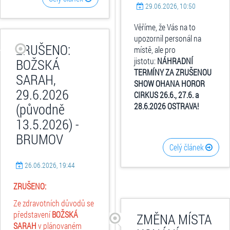
29.06.2026, 10:50
Věříme, že Vás na to
upozornil personál na
ZRUŠENO:
místě, ale pro
BOŽSKÁ
jistotu:
NÁHRADNÍ
TERMÍNY ZA ZRUŠENOU
SARAH,
SHOW
OHANA HOROR
29.6.2026
CIRKUS 26.6., 27.6. a
(původně
28.6.2026 OSTRAVA!
13.5.2026) -
BRUMOV
Celý článek
26.06.2026, 19:44
ZRUŠENO:
Ze zdravotních důvodů se
představení
BOŽSKÁ
ZMĚNA MÍSTA
SARAH
v plánovaném