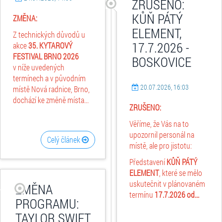
ZRUŠENO:
KŮŇ PÁTÝ
ZMĚNA:
ELEMENT,
Z technických důvodů u
17.7.2026 -
akce
35. KYTAROVÝ
FESTIVAL BRNO 2026
BOSKOVICE
v níže uvedených
termínech a v původním
20.07.2026, 16:03
místě Nová radnice, Brno,
dochází ke změně místa...
ZRUŠENO:
Věříme, že Vás na to
upozornil personál na
Celý článek
místě, ale pro jistotu:
Představení
KŮŇ PÁTÝ
ELEMENT
, které se mělo
uskutečnit v plánovaném
ZMĚNA
termínu
17.7.2026
od...
PROGRAMU:
TAYLOR SWIFT